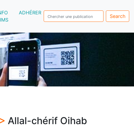
NFO
ADHÉRER
Search
IMS
 >
Allal-chérif Oihab