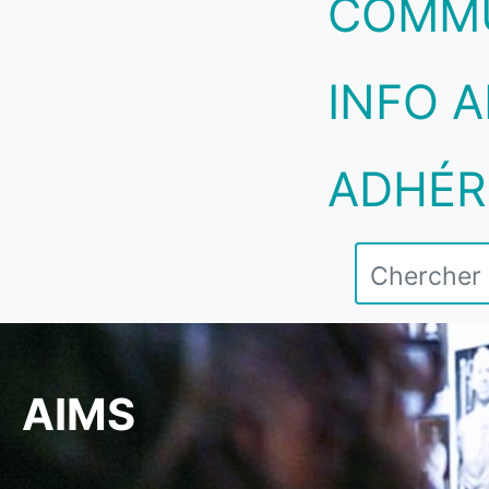
COMM
INFO A
ADHÉR
AIMS