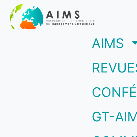
(c
AIMS
REVUE
CONFÉ
GT-AI