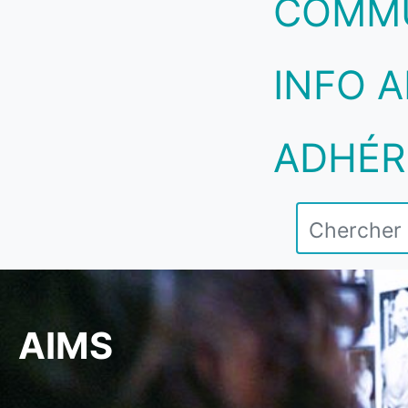
COMM
INFO A
ADHÉR
AIMS