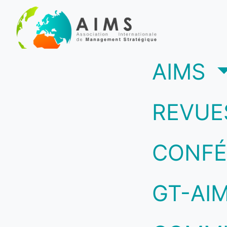
(c
AIMS
REVUE
CONFÉ
GT-AI